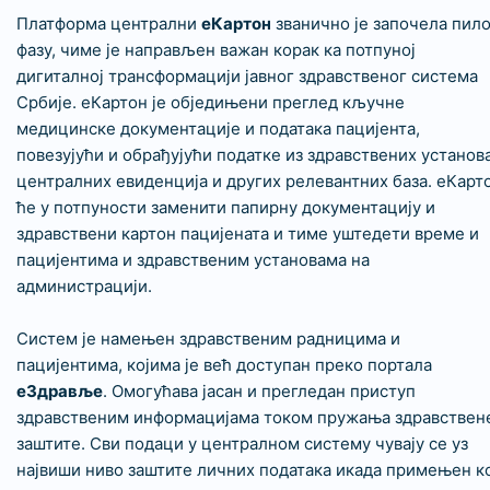
Платформа централни
еКартон
званично је започела пило
фазу, чиме је направљен важан корак ка потпуној
дигиталној трансформацији јавног здравственог система
Србије. еКартон је обједињени преглед кључне
медицинске документације и података пацијента,
повезујући и обрађујући податке из здравствених установа
централних евиденција и других релевантних база. еКарт
ће у потпуности заменити папирну документацију и
здравствени картон пацијената и тиме уштедети време и
пацијентима и здравственим установама на
администрацији.
Систем је намењен здравственим радницима и
пацијентима, којима је већ доступан преко портала
еЗдравље
. Омогућава јасан и прегледан приступ
здравственим информацијама током пружања здравствен
заштите. Сви подаци у централном систему чувају се уз
највиши ниво заштите личних података икада примењен к