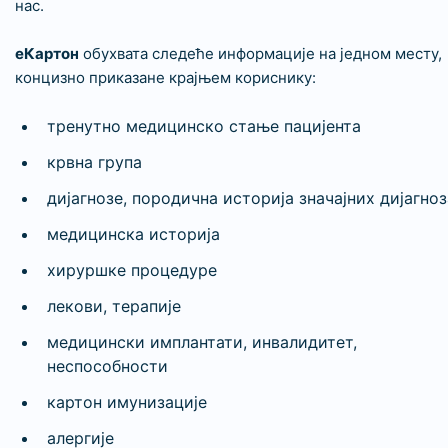
нас.
еКартон
обухвата следеће информације на једном месту,
концизно приказане крајњем кориснику:
тренутно медицинско стање пацијента
крвна група
дијагнозе, породична историја значајних дијагноз
медицинска историја
хируршке процедуре
лекови, терапије
медицински имплантати, инвалидитет,
неспособности
картон имунизације
алергије