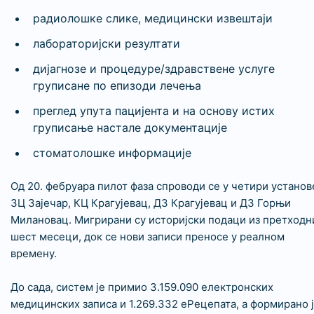
радиолошке слике, медицински извештаји
лабораторијски резултати
дијагнозе и процедуре/здравствене услуге
груписане по епизоди лечења
преглед упута пацијента и на основу истих
груписање настале документације
стоматолошке информације
Од 20. фебруара пилот фаза спроводи се у четири установ
ЗЦ Зајечар, КЦ Крагујевац, ДЗ Крагујевац и ДЗ Горњи
Милановац. Мигрирани су историјски подаци из претходн
шест месеци, док се нови записи преносе у реалном
времену.
До сада, систем је примио 3.159.090 електронских
медицинских записа и 1.269.332 еРецепата, а формирано 